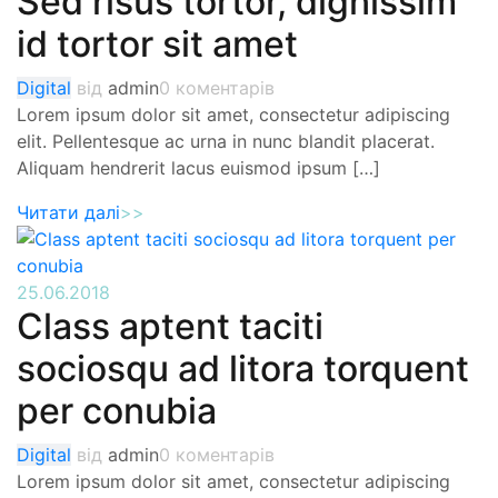
Sed risus tortor, dignissim
id tortor sit amet
Digital
від
admin
0 коментарів
Lorem ipsum dolor sit amet, consectetur adipiscing
elit. Pellentesque ac urna in nunc blandit placerat.
Aliquam hendrerit lacus euismod ipsum […]
Читати далі
>>
25.06.2018
Class aptent taciti
sociosqu ad litora torquent
per conubia
Digital
від
admin
0 коментарів
Lorem ipsum dolor sit amet, consectetur adipiscing